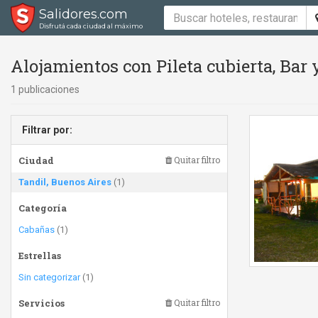
Salidores.com
Disfrutá cada ciudad al máximo
Alojamientos con Pileta cubierta, Bar
1 publicaciones
Filtrar por:
Ciudad
Quitar filtro
Tandil, Buenos Aires
(1)
Categoría
Cabañas
(1)
Estrellas
Sin categorizar
(1)
Servicios
Quitar filtro