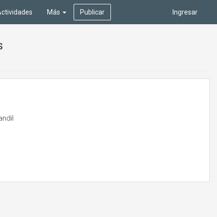
ctividades
Más
Publicar
Ingresar
s
ndil