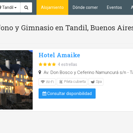
Tandil
Alojamiento
Dónde comer
Eventos
A
éfono y Gimnasio en Tandil, Buenos Aire
Hotel Amaike
4 estrellas
Av. Don Bosco y Ceferino Namuncurá s/n - Ta
Pileta cubierta
Spa
Wi-Fi
Consultar disponibilidad