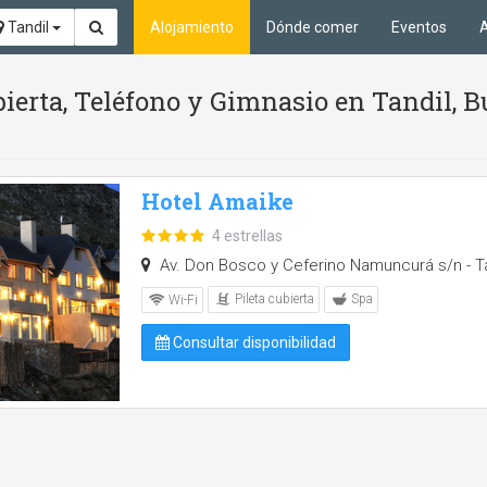
Tandil
Alojamiento
Dónde comer
Eventos
A
bierta, Teléfono y Gimnasio en Tandil, 
Hotel Amaike
4 estrellas
Av. Don Bosco y Ceferino Namuncurá s/n - Ta
Pileta cubierta
Spa
Wi-Fi
Consultar disponibilidad