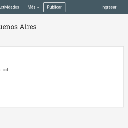
ctividades
Más
Publicar
Ingresar
Buenos Aires
ndil