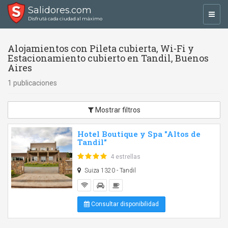
Salidores.com
Toggl
Disfrutá cada ciudad al máximo
navig
Alojamientos con Pileta cubierta, Wi-Fi y
Estacionamiento cubierto en Tandil, Buenos
Aires
1 publicaciones
Mostrar filtros
Hotel Boutique y Spa "Altos de
Tandil"
4 estrellas
Suiza 1320 - Tandil
Consultar disponibilidad