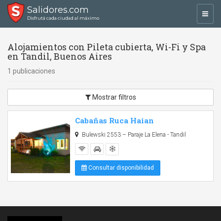
Salidores.com
Toggl
Disfrutá cada ciudad al máximo
navig
Alojamientos con Pileta cubierta, Wi-Fi y Spa
en Tandil, Buenos Aires
1 publicaciones
Mostrar filtros
Cabañas Ruca Haian
Bulewski 2553 – Paraje La Elena - Tandil
Consultar disponibilidad