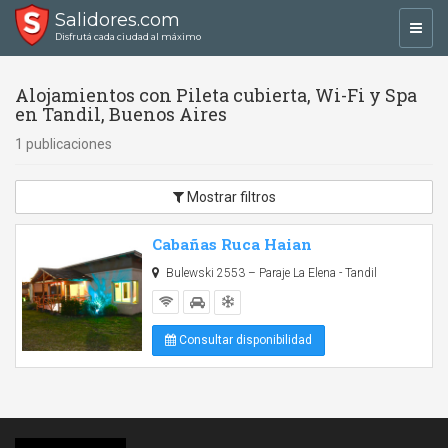
Salidores.com
Toggl
Disfrutá cada ciudad al máximo
navig
Alojamientos con Pileta cubierta, Wi-Fi y Spa
en Tandil, Buenos Aires
1 publicaciones
Mostrar filtros
Cabañas Ruca Haian
Bulewski 2553 – Paraje La Elena - Tandil
Consultar disponibilidad