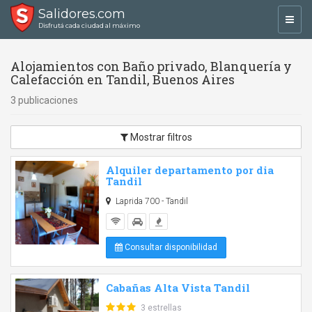
Salidores.com
Toggl
Disfrutá cada ciudad al máximo
navig
Alojamientos con Baño privado, Blanquería y
Calefacción en Tandil, Buenos Aires
3 publicaciones
Mostrar filtros
Alquiler departamento por dia
Tandil
Laprida 700 - Tandil
Consultar disponibilidad
Cabañas Alta Vista Tandil
3 estrellas