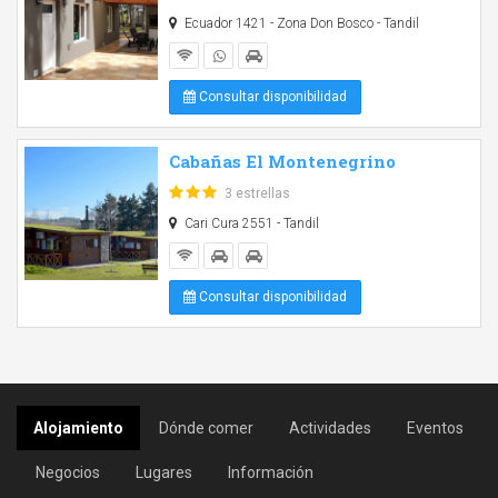
Ecuador 1421 - Zona Don Bosco - Tandil
Consultar disponibilidad
Cabañas El Montenegrino
3 estrellas
Cari Cura 2551 - Tandil
Consultar disponibilidad
Alojamiento
Dónde comer
Actividades
Eventos
Negocios
Lugares
Información