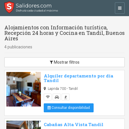
Salidores.com
Toggl
Disfrutá cada ciudad al máximo
navig
Alojamientos con Información turística,
Recepción 24 horas y Cocina en Tandil, Buenos
Aires
4 publicaciones
Mostrar filtros
Alquiler departamento por dia
Tandil
Laprida 700 - Tandil
Consultar disponibilidad
Cabañas Alta Vista Tandil