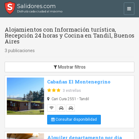
Salidores.com
Toggl
Disfrutá cada ciudad al máximo
navig
Alojamientos con Información turística,
Recepción 24 horas y Cocina en Tandil, Buenos
Aires
3 publicaciones
Mostrar filtros
Cabañas El Montenegrino
3 estrellas
Cari Cura 2551 - Tandil
Consultar disponibilidad
Alquiler departamento por dia