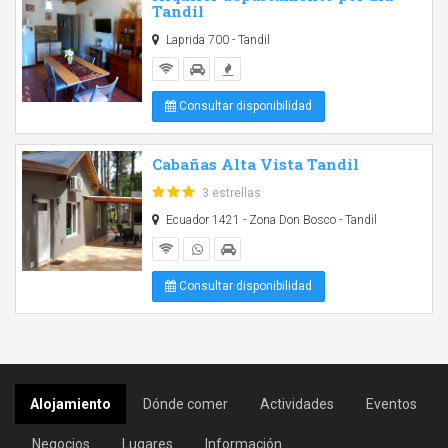
Tandil
Laprida 700 - Tandil
Consultar disponibilidad
Cabañas Alta Vista Tandil
3 estrellas
Ecuador 1421 - Zona Don Bosco - Tandil
Consultar disponibilidad
Alojamiento
Dónde comer
Actividades
Eventos
Negocios
Lugares
Información