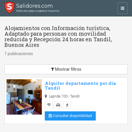
Salidores.com
Toggl
Disfrutá cada ciudad al máximo
navig
Alojamientos con Información turística,
Adaptado para personas con movilidad
reducida y Recepción 24 horas en Tandil,
Buenos Aires
1 publicaciones
Mostrar filtros
Alquiler departamento por dia
Tandil
Laprida 700 - Tandil
Consultar disponibilidad