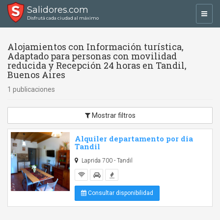
Salidores.com
Toggl
Disfrutá cada ciudad al máximo
navig
Alojamientos con Información turística,
Adaptado para personas con movilidad
reducida y Recepción 24 horas en Tandil,
Buenos Aires
1 publicaciones
Mostrar filtros
Alquiler departamento por dia
Tandil
Laprida 700 - Tandil
Consultar disponibilidad