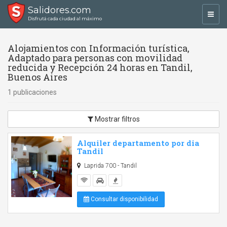
Salidores.com
Toggl
Disfrutá cada ciudad al máximo
navig
Alojamientos con Información turística,
Adaptado para personas con movilidad
reducida y Recepción 24 horas en Tandil,
Buenos Aires
1 publicaciones
Mostrar filtros
Alquiler departamento por dia
Tandil
Laprida 700 - Tandil
Consultar disponibilidad