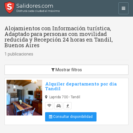
Salidores.com
Toggl
Disfrutá cada ciudad al máximo
navig
Alojamientos con Información turística,
Adaptado para personas con movilidad
reducida y Recepción 24 horas en Tandil,
Buenos Aires
1 publicaciones
Mostrar filtros
Alquiler departamento por dia
Tandil
Laprida 700 - Tandil
Consultar disponibilidad