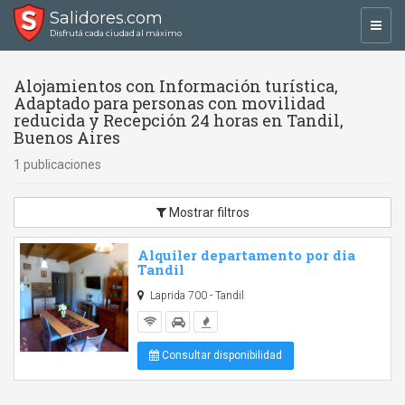
Salidores.com
Toggl
Disfrutá cada ciudad al máximo
navig
Alojamientos con Información turística,
Adaptado para personas con movilidad
reducida y Recepción 24 horas en Tandil,
Buenos Aires
1 publicaciones
Mostrar filtros
Alquiler departamento por dia
Tandil
Laprida 700 - Tandil
Consultar disponibilidad