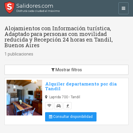
Salidores.com
Toggl
Disfrutá cada ciudad al máximo
navig
Alojamientos con Información turística,
Adaptado para personas con movilidad
reducida y Recepción 24 horas en Tandil,
Buenos Aires
1 publicaciones
Mostrar filtros
Alquiler departamento por dia
Tandil
Laprida 700 - Tandil
Consultar disponibilidad