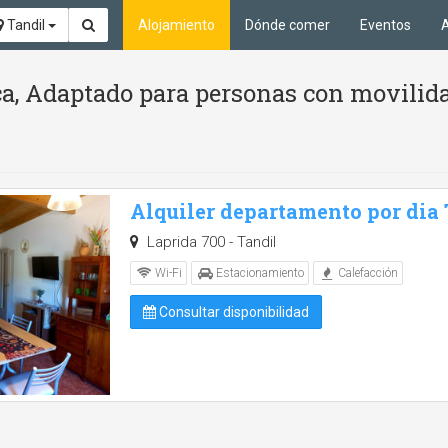
Tandil
Alojamiento
Dónde comer
Eventos
A
ca, Adaptado para personas con movilid
Alquiler departamento por dia
Laprida 700 - Tandil
Wi-Fi
Estacionamiento
Calefacción
Consultar disponibilidad