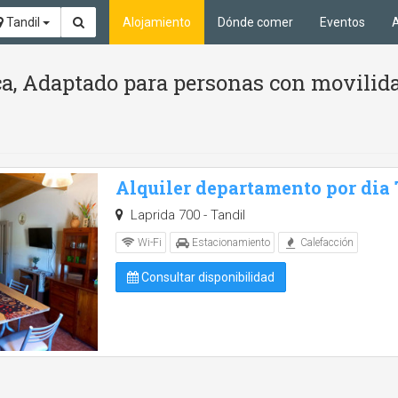
Tandil
Alojamiento
Dónde comer
Eventos
A
ca, Adaptado para personas con movilid
Alquiler departamento por dia
Laprida 700 - Tandil
Wi-Fi
Estacionamiento
Calefacción
Consultar disponibilidad