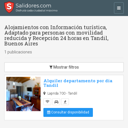
Salidores.com
Toggl
Disfrutá cada ciudad al máximo
navig
Alojamientos con Información turística,
Adaptado para personas con movilidad
reducida y Recepción 24 horas en Tandil,
Buenos Aires
1 publicaciones
Mostrar filtros
Alquiler departamento por dia
Tandil
Laprida 700 - Tandil
Consultar disponibilidad