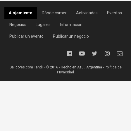
Alojamiento
Dónde comer
Actividades
Eventos
Negocios
Lugares
Información
Publicar un evento
Publicar un negocio
Salidores.com Tandil - ® 2016 - Hecho en Azul, Argentina -
Política de
Privacidad