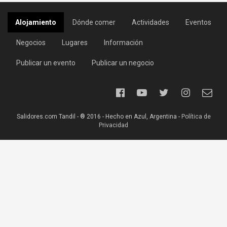
Alojamiento
Dónde comer
Actividades
Eventos
Negocios
Lugares
Información
Publicar un evento
Publicar un negocio
Salidores.com Tandil - ® 2016 - Hecho en Azul, Argentina -
Política de
Privacidad