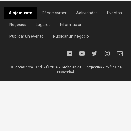
Alojamiento
Dónde comer
Actividades
Eventos
Negocios
Lugares
Información
Publicar un evento
Publicar un negocio
Salidores.com Tandil - ® 2016 - Hecho en Azul, Argentina -
Política de
Privacidad