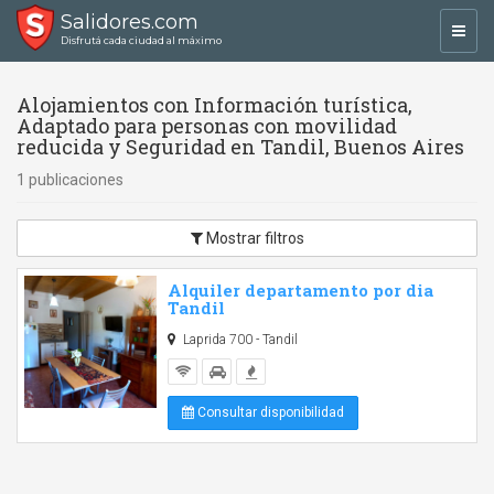
Salidores.com
Toggl
Disfrutá cada ciudad al máximo
navig
Alojamientos con Información turística,
Adaptado para personas con movilidad
reducida y Seguridad en Tandil, Buenos Aires
1 publicaciones
Mostrar filtros
Alquiler departamento por dia
Tandil
Laprida 700 - Tandil
Consultar disponibilidad