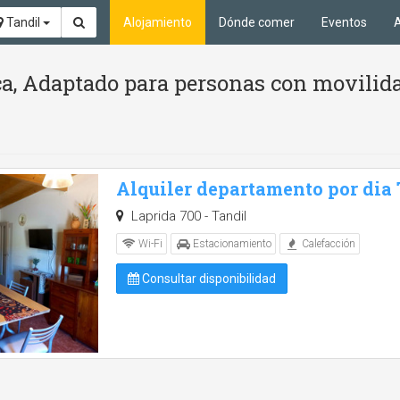
Tandil
Alojamiento
Dónde comer
Eventos
A
a, Adaptado para personas con movilida
Alquiler departamento por dia
Laprida 700 - Tandil
Wi-Fi
Estacionamiento
Calefacción
Consultar disponibilidad