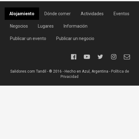
Alojamiento
Dónde comer
Actividades
Eventos
Negocios
Lugares
Información
Publicar un evento
Publicar un negocio
Salidores.com Tandil - ® 2016 - Hecho en Azul, Argentina -
Política de
Privacidad