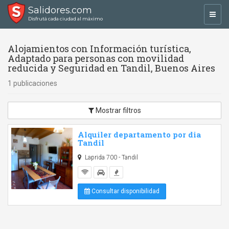
Salidores.com
Toggl
Disfrutá cada ciudad al máximo
navig
Alojamientos con Información turística,
Adaptado para personas con movilidad
reducida y Seguridad en Tandil, Buenos Aires
1 publicaciones
Mostrar filtros
Alquiler departamento por dia
Tandil
Laprida 700 - Tandil
Consultar disponibilidad