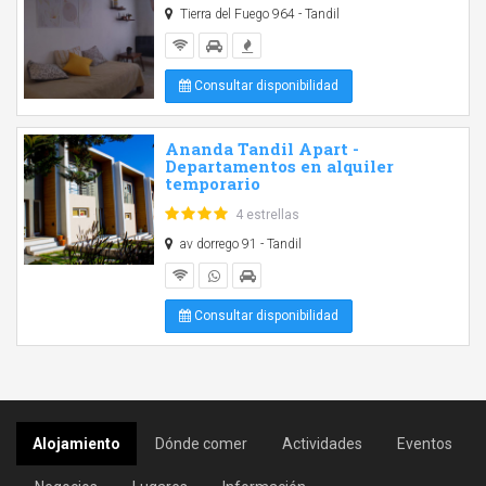
Tierra del Fuego 964 - Tandil
Consultar disponibilidad
Ananda Tandil Apart -
Departamentos en alquiler
temporario
4 estrellas
av dorrego 91 - Tandil
Consultar disponibilidad
Alojamiento
Dónde comer
Actividades
Eventos