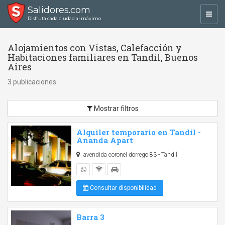
Salidores.com
Toggl
Disfrutá cada ciudad al máximo
navig
Alojamientos con Vistas, Calefacción y
Habitaciones familiares en Tandil, Buenos
Aires
3 publicaciones
Mostrar filtros
Alquiler temporario en Tandil -
Ananda Apart
avendida coronel dorrego 83 - Tandil
Consultar disponibilidad
Barra 3