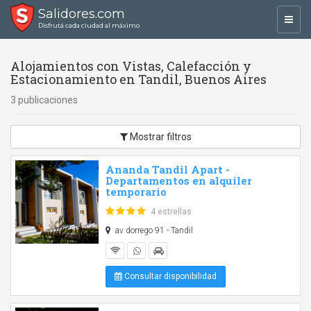
Salidores.com
Toggl
Disfrutá cada ciudad al máximo
navig
Alojamientos con Vistas, Calefacción y
Estacionamiento en Tandil, Buenos Aires
3 publicaciones
Mostrar filtros
Ananda Tandil Apart -
Departamentos en alquiler
temporario
4 estrellas
av dorrego 91 - Tandil
Consultar disponibilidad