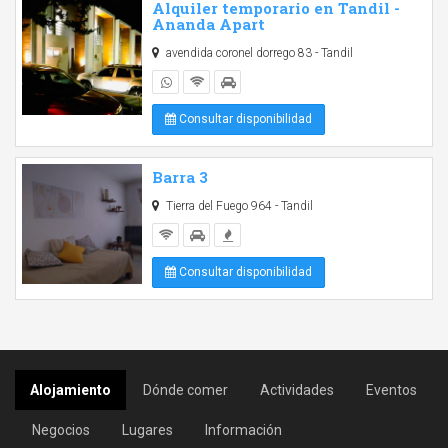
Alquiler temporario en Tandil -
Ananda Apart
avendida coronel dorrego 83 - Tandil
Consultar disponibilidad
Barra 3
Tierra del Fuego 964 - Tandil
Consultar disponibilidad
Alojamiento
Dónde comer
Actividades
Eventos
Negocios
Lugares
Información