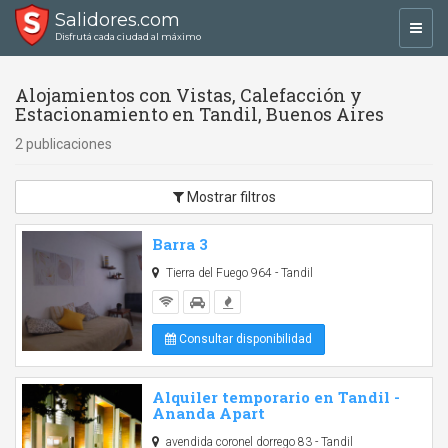
Salidores.com
Toggl
Disfrutá cada ciudad al máximo
navig
Alojamientos con Vistas, Calefacción y
Estacionamiento en Tandil, Buenos Aires
2 publicaciones
Mostrar filtros
Barra 3
Tierra del Fuego 964 - Tandil
Consultar disponibilidad
Alquiler temporario en Tandil -
Ananda Apart
avendida coronel dorrego 83 - Tandil