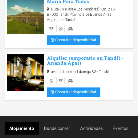
Maria Para Todos
Ruta 74 (Paraje Los Mimbres) Km. 216
B7000 Tandil Provincia de Buenos Aires
Argentina - Tandil
Consultar disponibilidad
Alquiler temporario en Tandil -
Ananda Apart
avendida coronel dorrego 83 - Tandil
Consultar disponibilidad
Alojamiento
Dónde comer
Actividades
Eventos