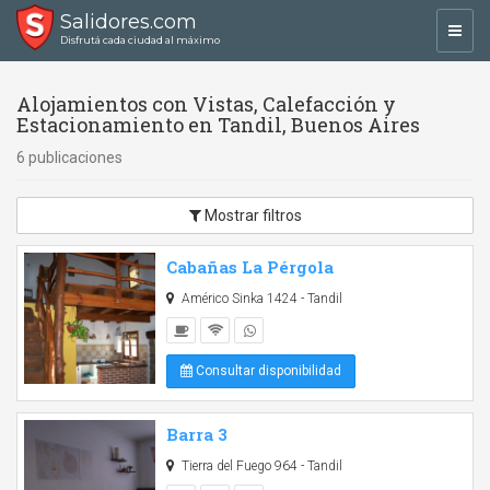
Salidores.com
Toggl
Disfrutá cada ciudad al máximo
navig
Alojamientos con Vistas, Calefacción y
Estacionamiento en Tandil, Buenos Aires
6 publicaciones
Mostrar filtros
Cabañas La Pérgola
Américo Sinka 1424 - Tandil
Consultar disponibilidad
Barra 3
Tierra del Fuego 964 - Tandil