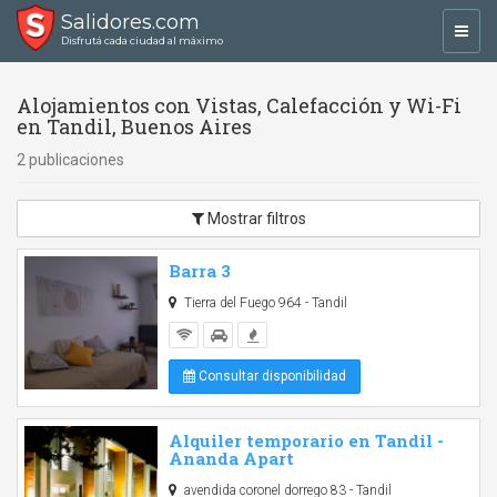
Salidores.com
Toggl
Disfrutá cada ciudad al máximo
navig
Alojamientos con Vistas, Calefacción y Wi-Fi
en Tandil, Buenos Aires
2 publicaciones
Mostrar filtros
Barra 3
Tierra del Fuego 964 - Tandil
Consultar disponibilidad
Alquiler temporario en Tandil -
Ananda Apart
avendida coronel dorrego 83 - Tandil