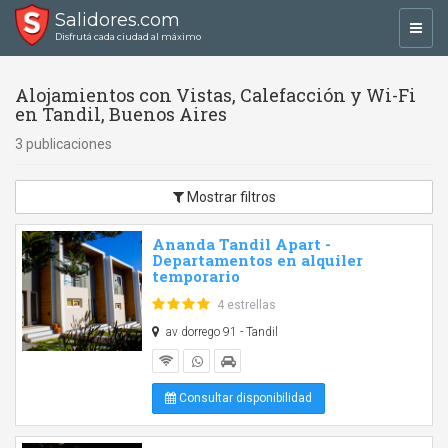
Salidores.com
Toggl
Disfrutá cada ciudad al máximo
navig
Alojamientos con Vistas, Calefacción y Wi-Fi
en Tandil, Buenos Aires
3 publicaciones
Mostrar filtros
Ananda Tandil Apart -
Departamentos en alquiler
temporario
4 estrellas
av dorrego 91 - Tandil
Consultar disponibilidad