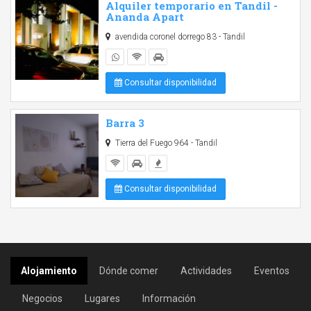
Alquiler temporario en Tandil -
Ananda Apart
avendida coronel dorrego 83 - Tandil
Consultar disponibilidad
Barra 3
Tierra del Fuego 964 - Tandil
Consultar disponibilidad
Alojamiento
Dónde comer
Actividades
Eventos
Negocios
Lugares
Información