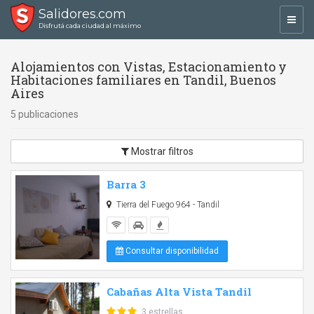
Salidores.com
Toggl
Disfrutá cada ciudad al máximo
navig
Alojamientos con Vistas, Estacionamiento y
Habitaciones familiares en Tandil, Buenos
Aires
5 publicaciones
Mostrar filtros
Barra 3
Tierra del Fuego 964 - Tandil
Consultar disponibilidad
Cabañas Alta Vista Tandil
3 estrellas