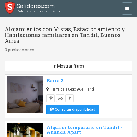
Salidores.com
Toggl
Disfrutá cada ciudad al máximo
navig
Alojamientos con Vistas, Estacionamiento y
Habitaciones familiares en Tandil, Buenos
Aires
3 publicaciones
Mostrar filtros
Barra 3
Tierra del Fuego 964 - Tandil
Consultar disponibilidad
Alquiler temporario en Tandil -
Ananda Apart