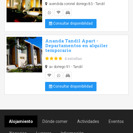
avendida coronel dorrego 83 - Tandil
Consultar disponibilidad
Ananda Tandil Apart -
Departamentos en alquiler
temporario
4 estrellas
av dorrego 91 - Tandil
Consultar disponibilidad
Alojamiento
Dónde comer
Actividades
Eventos