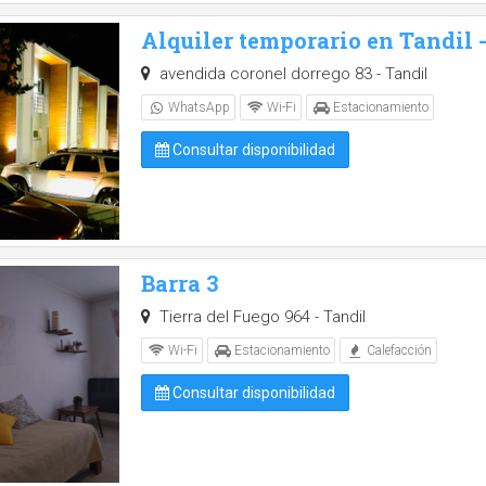
Alquiler temporario en Tandil
avendida coronel dorrego 83 - Tandil
WhatsApp
Wi-Fi
Estacionamiento
Consultar disponibilidad
Barra 3
Tierra del Fuego 964 - Tandil
Wi-Fi
Estacionamiento
Calefacción
Consultar disponibilidad