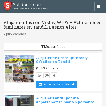
Salidores.com
Toggl
Disfrutá cada ciudad al máximo
navig
Alojamientos con Vistas, Wi-Fi y Habitaciones
familiares en Tandil, Buenos Aires
7 publicaciones
Mostrar filtros
Alquiler de Casas Quintas y
Cabañas en Tandil
TANDIL - Tandil
Consultar disponibilidad
Alquiler Tandil por día
departamento hasta 5 personas