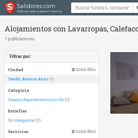
Salidores.com
Disfrutá cada ciudad al máximo
Alojamientos con Lavarropas, Calefacc
1 publicaciones
Filtrar por:
Ciudad
Quitar filtro
Tandil, Buenos Aires
(1)
Categoría
Casas y departamentos por día
(1)
Estrellas
Sin categorizar
(1)
Servicios
Quitar filtro