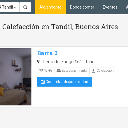
Tandil
Alojamiento
Dónde comer
Eventos
A
 Calefacción en Tandil, Buenos Aires
Barra 3
Tierra del Fuego 964 - Tandil
Wi-Fi
Estacionamiento
Calefacción
Consultar disponibilidad