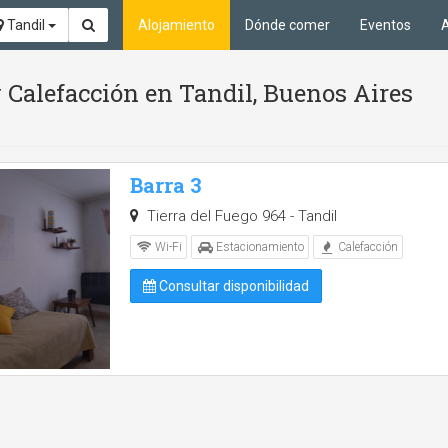
Tandil
Alojamiento
Dónde comer
Eventos
A
 Calefacción en Tandil, Buenos Aires
Barra 3
Tierra del Fuego 964 - Tandil
Wi-Fi
Estacionamiento
Calefacción
Consultar disponibilidad