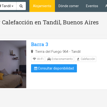
Tandil
Alojamiento
Dónde comer
Eventos
A
 Calefacción en Tandil, Buenos Aires
Barra 3
Tierra del Fuego 964 - Tandil
Wi-Fi
Estacionamiento
Calefacción
Consultar disponibilidad