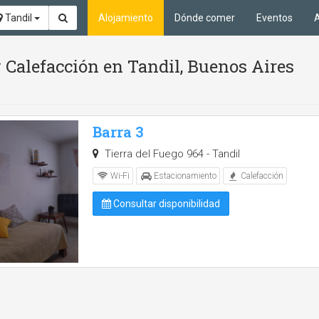
Tandil
Alojamiento
Dónde comer
Eventos
A
 Calefacción en Tandil, Buenos Aires
Barra 3
Tierra del Fuego 964 - Tandil
Wi-Fi
Estacionamiento
Calefacción
Consultar disponibilidad