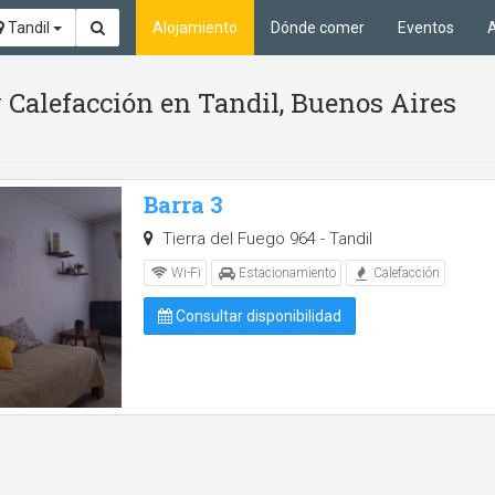
Tandil
Alojamiento
Dónde comer
Eventos
A
 Calefacción en Tandil, Buenos Aires
Barra 3
Tierra del Fuego 964 - Tandil
Wi-Fi
Estacionamiento
Calefacción
Consultar disponibilidad