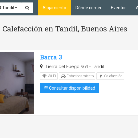
Tandil
Alojamiento
Dónde comer
Eventos
A
 Calefacción en Tandil, Buenos Aires
Barra 3
Tierra del Fuego 964 - Tandil
Wi-Fi
Estacionamiento
Calefacción
Consultar disponibilidad