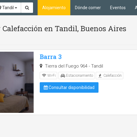
Tandil
Alojamiento
Dónde comer
Eventos
A
 Calefacción en Tandil, Buenos Aires
Barra 3
Tierra del Fuego 964 - Tandil
Wi-Fi
Estacionamiento
Calefacción
Consultar disponibilidad