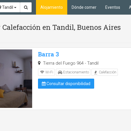
Tandil
Alojamiento
Dónde comer
Eventos
A
 Calefacción en Tandil, Buenos Aires
Barra 3
Tierra del Fuego 964 - Tandil
Wi-Fi
Estacionamiento
Calefacción
Consultar disponibilidad