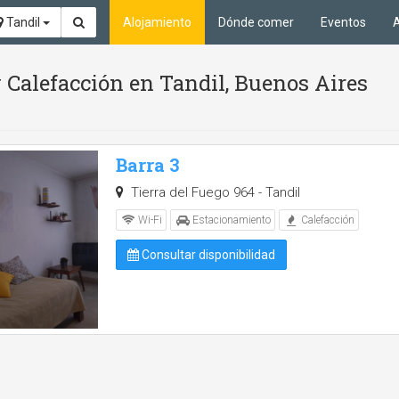
Tandil
Alojamiento
Dónde comer
Eventos
A
 Calefacción en Tandil, Buenos Aires
Barra 3
Tierra del Fuego 964 - Tandil
Wi-Fi
Estacionamiento
Calefacción
Consultar disponibilidad