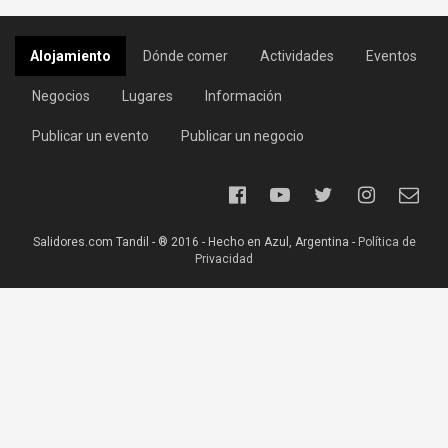
Alojamiento
Dónde comer
Actividades
Eventos
Negocios
Lugares
Información
Publicar un evento
Publicar un negocio
Salidores.com Tandil - ® 2016 - Hecho en Azul, Argentina -
Política de
Privacidad