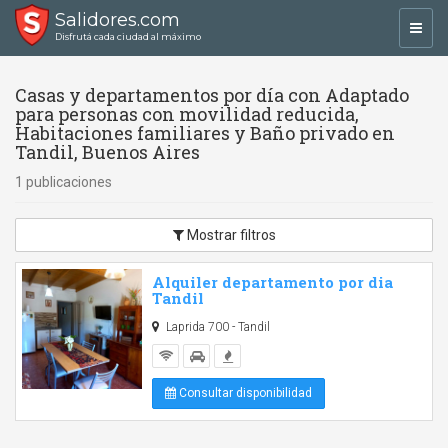
Salidores.com
Toggl
Disfrutá cada ciudad al máximo
navig
Casas y departamentos por día con Adaptado
para personas con movilidad reducida,
Habitaciones familiares y Baño privado en
Tandil, Buenos Aires
1 publicaciones
Mostrar filtros
Alquiler departamento por dia
Tandil
Laprida 700 - Tandil
Consultar disponibilidad