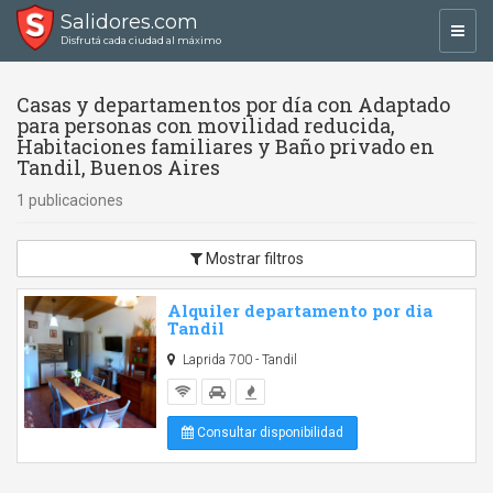
Salidores.com
Toggl
Disfrutá cada ciudad al máximo
navig
Casas y departamentos por día con Adaptado
para personas con movilidad reducida,
Habitaciones familiares y Baño privado en
Tandil, Buenos Aires
1 publicaciones
Mostrar filtros
Alquiler departamento por dia
Tandil
Laprida 700 - Tandil
Consultar disponibilidad