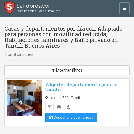
Salidores.com
Toggl
Disfrutá cada ciudad al máximo
navig
Casas y departamentos por día con Adaptado
para personas con movilidad reducida,
Habitaciones familiares y Baño privado en
Tandil, Buenos Aires
1 publicaciones
Mostrar filtros
Alquiler departamento por dia
Tandil
Laprida 700 - Tandil
Consultar disponibilidad