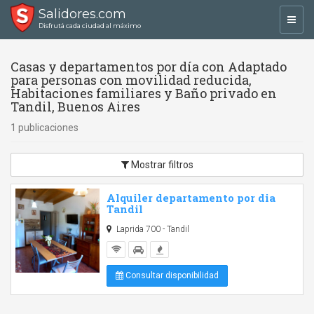
Salidores.com
Toggl
Disfrutá cada ciudad al máximo
navig
Casas y departamentos por día con Adaptado
para personas con movilidad reducida,
Habitaciones familiares y Baño privado en
Tandil, Buenos Aires
1 publicaciones
Mostrar filtros
Alquiler departamento por dia
Tandil
Laprida 700 - Tandil
Consultar disponibilidad