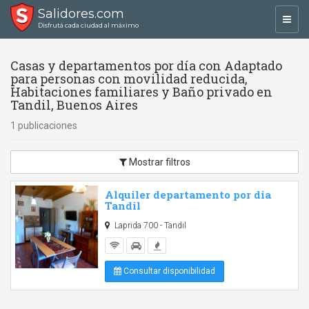
Salidores.com
Toggl
Disfrutá cada ciudad al máximo
navig
Casas y departamentos por día con Adaptado
para personas con movilidad reducida,
Habitaciones familiares y Baño privado en
Tandil, Buenos Aires
1 publicaciones
Mostrar filtros
Alquiler departamento por dia
Tandil
Laprida 700 - Tandil
Consultar disponibilidad