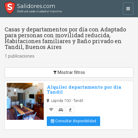
Salidores.com
Toggl
Disfrutá cada ciudad al máximo
navig
Casas y departamentos por día con Adaptado
para personas con movilidad reducida,
Habitaciones familiares y Baño privado en
Tandil, Buenos Aires
1 publicaciones
Mostrar filtros
Alquiler departamento por dia
Tandil
Laprida 700 - Tandil
Consultar disponibilidad